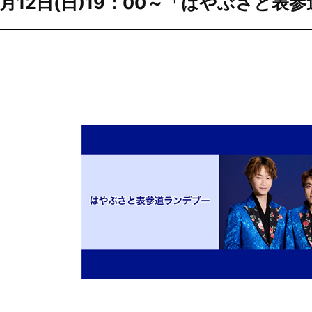
E】7月12日(日)19：00～「はやぶさと
】