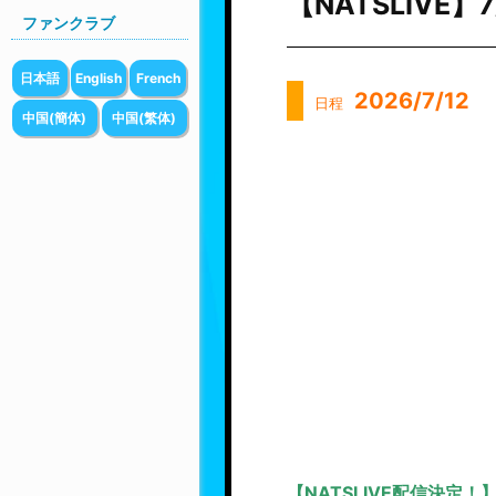
【NATSLIV
ファンクラブ
日本語
English
French
2026/7/12
日程
中国(簡体)
中国(繁体)
【NATSLIVE配信決定！