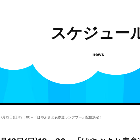
スケジュー
news
VE】7月12日(日)19：00～「はやぶさと表参道ランデブー」配信決定！