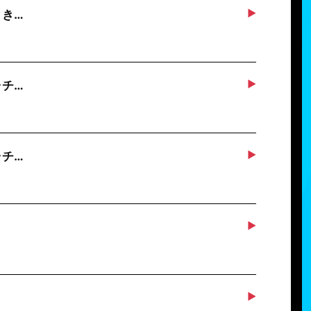
とき…
ャチ…
ャチ…