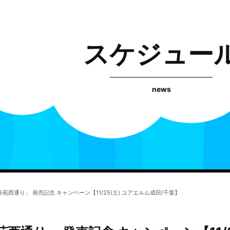
スケジュー
news
苑西通り」 発売記念 キャンペーン【11/25(土) ユアエルム成田/千葉】