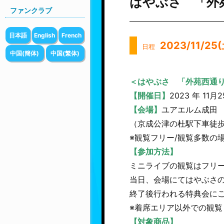
はやぶさ 「外苑
ファンクラブ
日本語
English
French
2023/11/25
日程
中国(簡体)
中国(繁体)
＜はやぶさ 「外苑西通り
【開催日】
2023 年 11月
【会場】
ユアエルム成田 
（京成公津の杜駅下車徒歩
※観覧フリー/観覧多数の
【参加方法】
ミニライブの観覧はフリ
当日、会場にてはやぶさ
終了後行われる特典会に
※着席エリア以外での観
【対象商品】