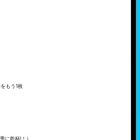
をもう1枚
男に乾杯!！）