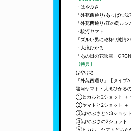
・はやぶさ
「外苑西通り/あっぱれ浅草」 
「外苑西通り/江の島ルンバ」 
・駿河ヤマト
「ズルい男に乾杯!!/純情25時
・大滝ひかる
「あの日の花吹雪」CRCN-8
【特典】
はやぶさ
「外苑西通り」【タイプA
駿河ヤマト・大滝ひかるの
①ヒカルと2ショット ＋
②ヤマトと2ショット ＋
③はやぶさとの3ショッ
④はやぶさの2ショット
⑤ヒカル、ヤマトどちらか