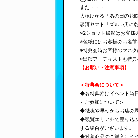
また・・・
大滝ひかる「あの日の花
駿河ヤマト「ズルい男に乾
※2ショット撮影はお客様
※色紙にはお客様のお名
※特典会時お客様のマス
※出演アーティストも特
【お願い・注意事項】
＜特典会について＞
◆各特典券はイベント当
＜ご参加について＞
◆徹夜や早朝からお店の
◆観覧エリア外で座り込
する場合がございます。
◆対象商品のご購入はイ