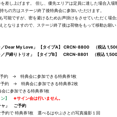
券を差し上げます。 但し、優先エリアは定員に達した場合入場
お持ちの方はステージ終了後特典会に参加いただけます。
覧も可能ですが、密を避けるためお声掛けをさせていただく場合
替えとなりますので、ステージ終了後は荷物をもって移動お願い
ar My Love」 【タイプA】 CRCN-8800 （税込 1,5
戸締りトリオ」 【タイプB】 CRCN-8801 （税込 1,50
ご予約 → 特典会に参加できる特典券1枚
ご予約 → 特典会に参加できる特典券2枚
特典会に参加できる特典券1枚
ョン】
※サイン会は行いません。
チャ」 ご予約
枚ご予約で 特典券1枚 選べるはやぶさとの写真撮影１回