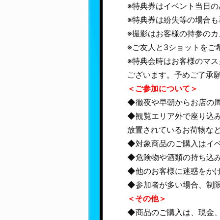
※特典券はイベント当日の
※特典券は紛失等の場合も
※撮影はお客様の持参の
※ご友人と3ショットをご
※特典会時はお客様のマ
ございます。予めご了承
＜ご参加について＞
◆徹夜や早朝からお店の
◆観覧エリア外で座り込
放置されているお荷物な
◆対象商品のご購入はイ
◆危険物や酒類の持ち込
◆他のお客様に迷惑をか
◆参加者が多い場合、制
＜その他＞
◆商品のご購入は、現金