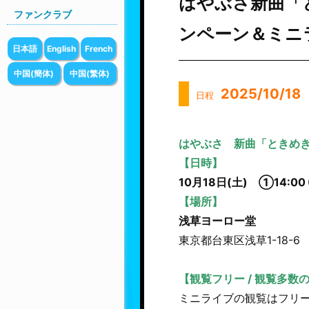
はやぶさ新曲「
ファンクラブ
ンペーン＆ミニ
日本語
English
French
中国(簡体)
中国(繁体)
2025/10/18
日程
はやぶさ 新曲「ときめ
【日時】
10月18日(土) ①14:00
【場所】
浅草ヨーロー堂
東京都台東区浅草1-18-6
【観覧フリー / 観覧多数
ミニライブの観覧はフリ