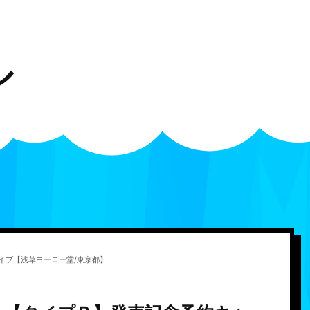
ル
イブ【浅草ヨーロー堂/東京都】