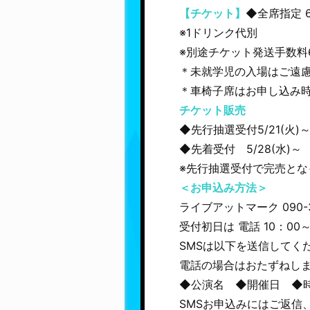
【チケット】
◆全席指定 6
※1ドリンク代別
※別途チケット発送手数料
＊未就学児の入場はご遠
＊車椅子席はお申し込み
チケット販売
◆先行抽選受付5/21(火)～5
◆先着受付 5/28(水)～
※先行抽選受付で完売と
＜お申込み方法＞
ライブアットマーク 090-
受付初日は 電話 10：00
SMSは以下を送信してく
電話の場合はおたずねし
◆公演名 ◆開催日 ◆
SMSお申込みにはご返信