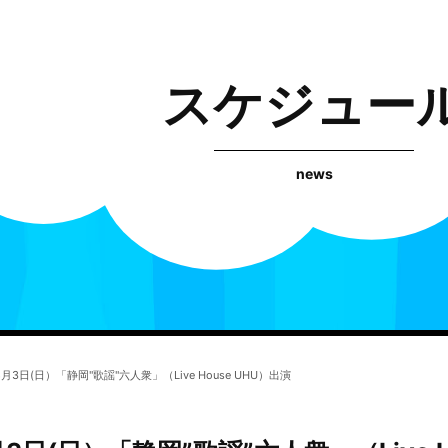
スケジュー
news
3日(日）「静岡"歌謡"六人衆」（Live House UHU）出演