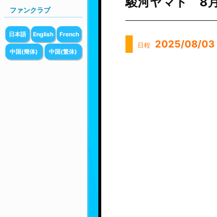
駿河ヤマト 8月3
ファンクラブ
日本語
English
French
2025/08/03
日程
中国(簡体)
中国(繁体)