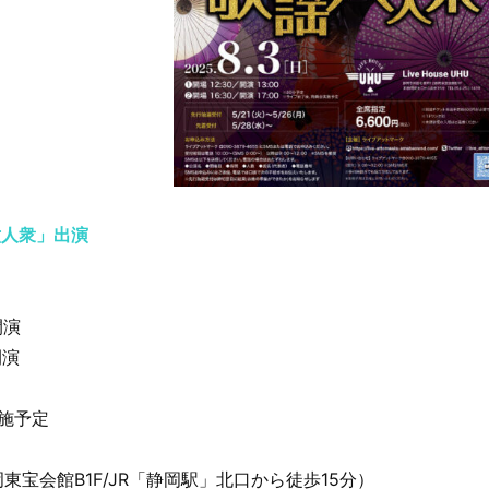
六人衆」出演
開演
開演
施予定
U
東宝会館B1F/JR「静岡駅」北口から徒歩15分）