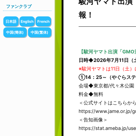
駿河ヤマト出演「G
ファンクラブ
報！
日本語
English
French
中国(簡体)
中国(繁体)
【駿河ヤマト出演「GMO渋
日時◆2026年7月11日
※駿河ヤマトは11日（土
①14：25～（やぐらス
会場◆東京都/代々木公園
料金◆無料
＜公式サイトはこちらから
https://www.jame.or.jp/
＜告知画像＞
https://stat.ameba.jp/u