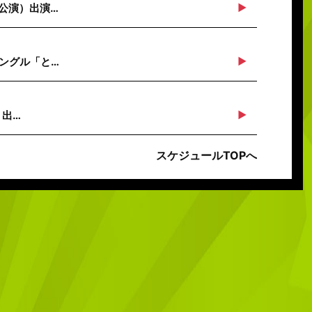
川公演）出演…
シングル「と…
」出…
スケジュールTOPへ