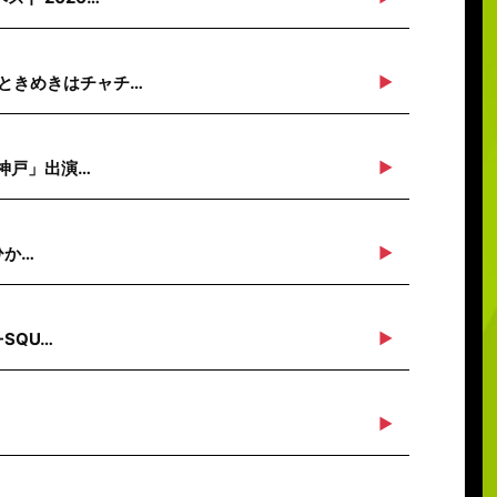
ときめきはチャチ…
n神戸」出演…
ひか…
SQU…