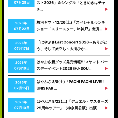
07月28日
スト2026」＆シングル「ときめきはチャ
チ…
駿河ヤマト12/26(土)「スペシャルランチ
2026年
07月22日
ショー「スリースター」in神戸」出演…
「はやぶさLast Concert 2026～ありがと
2026年
07月17日
う、そして旅立ち～大滝ひか…
はやぶさ新グッズ発売情報!!!＜ヤマト バー
2026年
07月16日
スデーイベント2026 @J-SQU…
はやぶさ 8/8(土)「PACHI PACHI LIVE!!
2026年
07月15日
UNIS PAR …
はやぶさ 8/22(土)「デュエル・マスターズ
2026年
07月10日
25周年ツアー」（神奈川公演）出演…