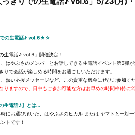
きりでの生電話♪ vol.6」5/23(月)・
の生電話♪ vol.6★☆
生電話♪ vol.6」開催決定！
て、はやぶさのメンバーとお話しできる生電話イベント第6弾が
っきりで会話が楽しめる時間をお過ごしいただけます。
と、熱い応援メッセージなど、この貴重な機会にぜひご参加く
なりますので、日中もご参加可能な方はお早めの時間枠(特に2
の生電話♪】とは…
時にお選び頂いた、はやぶさのヒカル または ヤマトと一対
ベントです！