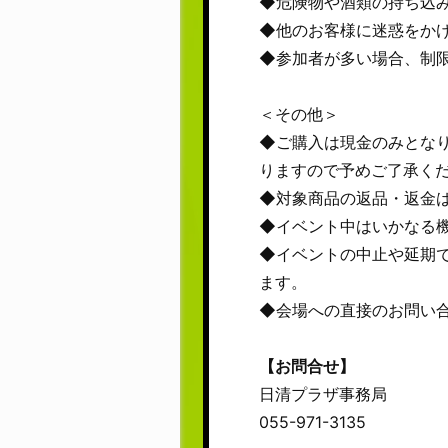
◆危険物や酒類の持ち込
◆他のお客様に迷惑をか
◆参加者が多い場合、制
＜その他＞
◆ご購入は現金のみとな
りますので予めご了承く
◆対象商品の返品・返金
◆イベント中はいかなる
◆イベントの中止や延期
ます。
◆会場への直接のお問い
【お問合せ】
日清プラザ事務局
055-971-3135