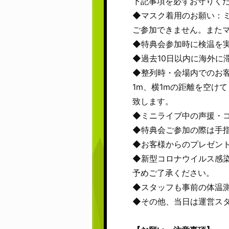
下記事項を必ずお守りく
◆マスク着用のお願い：
ご参加できません。また
◆特典会参加時に検温を実
◆過去10日以内に海外に
◆整列時・会場内でのお
1m、横1mの距離を空け
致します。
◆ミニライブ中の声援・
◆特典会ご参加の際は手
◆お客様からのプレゼン
◆新型コロナウイルス感
予めご了承ください。
◆スタッフも事前の体温
◆その他、当日は運営ス