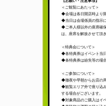
【お願い・注意事項】
＜ご観覧にあたって＞
◆会場は各日開店時より
◆当日は会場係員の指示
◆ご本人様以外の座席確
は、座席を解放させて頂
＜特典会について＞
◆各特典券はイベント当
◆各特典券は紛失等の場
＜ご参加について＞
◆徹夜や早朝からお店の
◆観覧エリア外で座り込
する場合がございます。
◆対象商品のご購入はイ