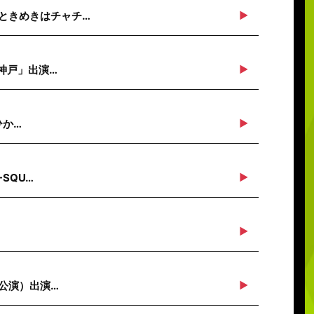
ときめきはチャチ…
n神戸」出演…
ひか…
SQU…
川公演）出演…