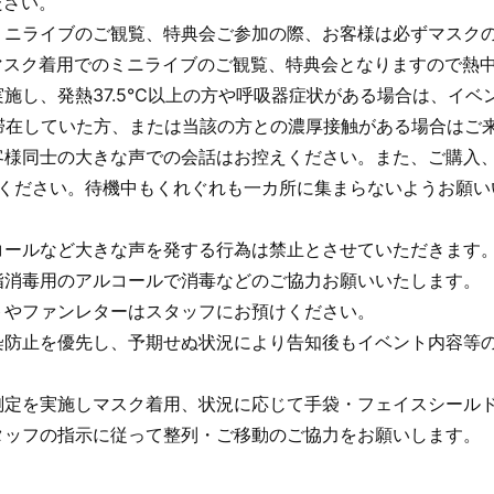
ださい。
ミニライブのご観覧、特典会ご参加の際、お客様は必ずマスク
マスク着用でのミニライブのご観覧、特典会となりますので熱
施し、発熱37.5℃以上の方や呼吸器症状がある場合は、イベ
滞在していた方、または当該の方との濃厚接触がある場合はご
客様同士の大きな声での会話はお控えください。また、ご購入
てください。待機中もくれぐれも一カ所に集まらないようお願
コールなど大きな声を発する行為は禁止とさせていただきます
指消毒用のアルコールで消毒などのご協力お願いいたします。
トやファンレターはスタッフにお預けください。
染防止を優先し、予期せぬ状況により告知後もイベント内容等
測定を実施しマスク着用、状況に応じて手袋・フェイスシール
タッフの指示に従って整列・ご移動のご協力をお願いします。