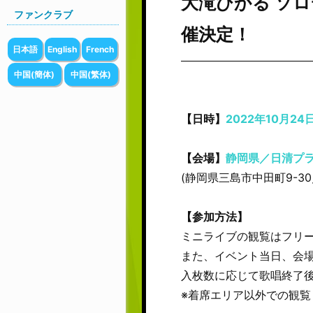
大滝ひかる ソロ
ファンクラブ
催決定！
日本語
English
French
中国(簡体)
中国(繁体)
【日時】
2022年10月24日
【会場】
静岡県／日清プラ
(静岡県三島市中田町9-
【参加方法】
ミニライブの観覧はフリ
また、イベント当日、会
入枚数に応じて歌唱終了
※着席エリア以外での観