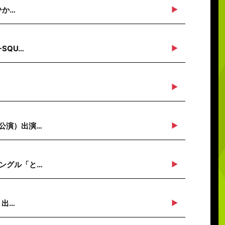
ひか…
SQU…
川公演）出演…
シングル「と…
」出…