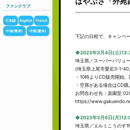
はやぶさ「外苑
ファンクラブ
日本語
English
French
中国(簡体)
中国(繁体)
下記の日程で、キャンペ
◆2023年3月4日(土)13:
埼玉県／スーパーバリュー
(埼玉県上尾市愛宕3-1-4
・10時よりCD販売開始
・空席がある場合はCD購
お問合わせ先：楽園堂 0280-8
https://www.gakuendo.n
◆2023年3月6日(月)12:0
埼玉県／エルミこうのす1