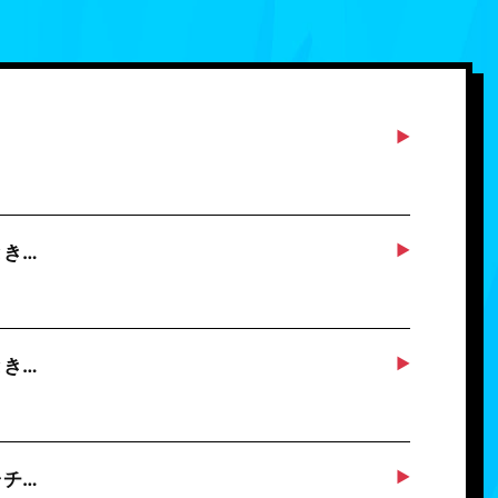
とき…
とき…
ャチ…