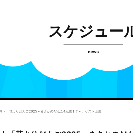
スケジュー
news
河ヤマト「花よりだんご2025～まさかのだんご4兄弟！？～」ゲスト出演