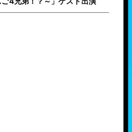
だんご4兄弟！？～」ゲスト出演