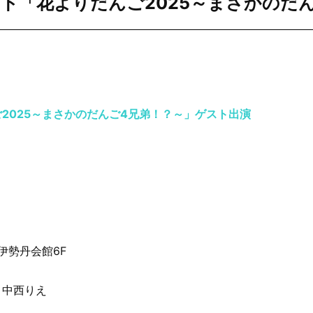
ヤマト「花よりだんご2025～まさかの
2025～まさかのだんご4兄弟！？～」ゲスト出演
7伊勢丹会館6F
、中西りえ