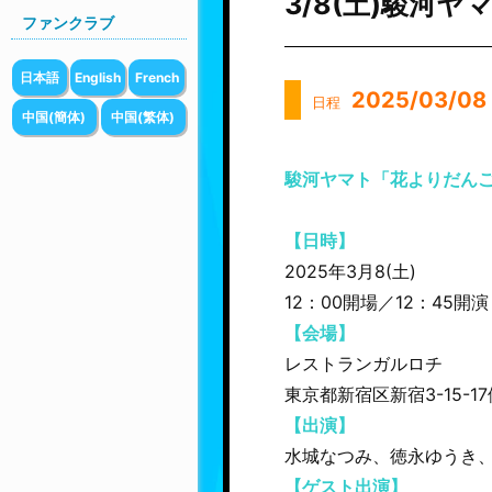
3/8(土)駿河
ファンクラブ
日本語
English
French
2025/03/08
日程
中国(簡体)
中国(繁体)
駿河ヤマト「花よりだんご
【日時】
2025年3月8(土)
12：00開場／12：45開演
【会場】
レストランガルロチ
東京都新宿区新宿3-15-1
【出演】
水城なつみ、徳永ゆうき
【ゲスト出演】