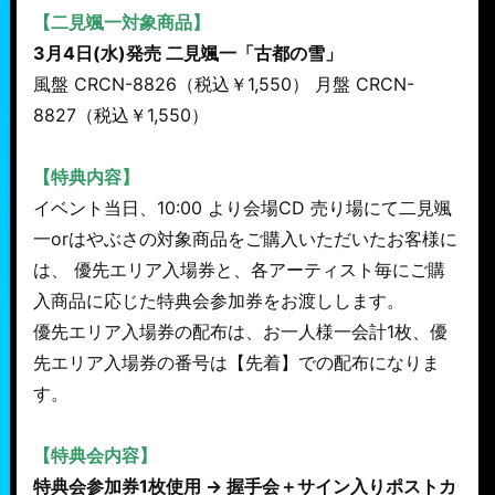
【二見颯一対象商品】
3月4日(水)発売 二見颯一「古都の雪」
風盤 CRCN-8826（税込￥1,550） 月盤 CRCN-
8827（税込￥1,550）
【特典内容】
イベント当日、10:00 より会場CD 売り場にて二見颯
一orはやぶさの対象商品をご購入いただいたお客様に
は、 優先エリア入場券と、各アーティスト毎にご購
入商品に応じた特典会参加券をお渡しします。
優先エリア入場券の配布は、お一人様一会計1枚、優
先エリア入場券の番号は【先着】での配布になりま
す。
【特典会内容】
特典会参加券1枚使用 → 握手会＋サイン入りポストカ