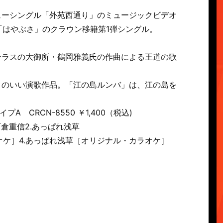
ューシングル「外苑西通り」のミュージックビデオ
「はやぶさ」のクラウン移籍第1弾シングル。
ーラスの大御所・鶴岡雅義氏の作曲による王道の歌
リのいい演歌作品。「江の島ルンバ」は、江の島を
イプA CRCN-8550 ￥1,400（税込)
石倉重信
2.あっぱれ浅草
オケ］
4.あっぱれ浅草［オリジナル・カラオケ］