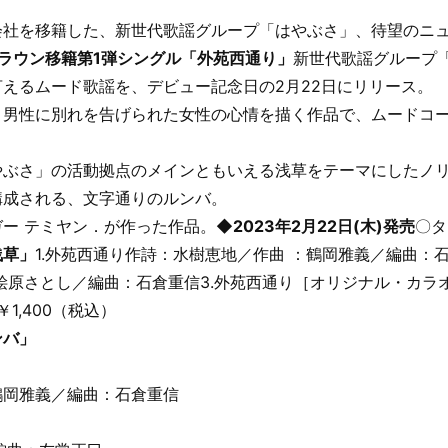
会社を移籍した、新世代歌謡グループ「はやぶさ」、待望のニ
売 クラウン移籍第1弾シングル「外苑西通り」
新世代歌謡グループ
えるムード歌謡を、デビュー記念日の2月22日にリリース。
、男性に別れを告げられた女性の心情を描く作品で、ムードコ
やぶさ」の活動拠点のメインともいえる浅草をテーマにしたノ
構成される、文字通りのルンバ。
ー テミヤン．が作った作品。
◆2023年2月22日(木)発売
〇タ
浅草」
1.外苑西通り
作詩：水樹恵地／作曲 ：鶴岡雅義／編曲：
桧原さとし／編曲：石倉重信
3.外苑西通り［オリジナル・カラ
￥1,400（税込）
ンバ」
鶴岡雅義／編曲：石倉重信