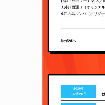
作詩・作曲：テミヤン.／
3.外苑西通り［オリジナ
4.江の島ルンバ［オリジ
前の記事へ
2026年
07月28日