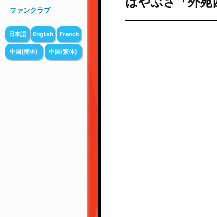
はやぶさ「外苑西通
ファンクラブ
日本語
English
French
中国(簡体)
中国(繁体)