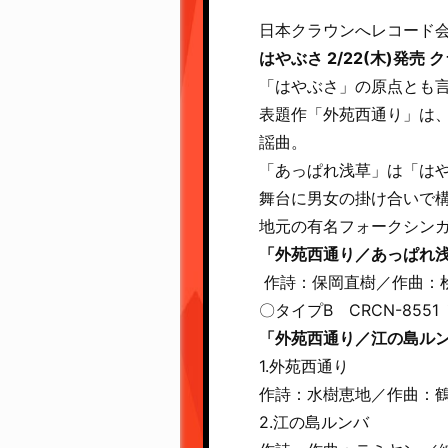
日本クラウンへレコード
はやぶさ 2/22(木)発
「はやぶさ」の原点とも言
表題作「外苑西通り」は
謡曲。
「あっぱれ浅草」は「は
舞台に男女の掛け合いで
地元の有名フォークシンガ
「外苑西通り／あっぱれ
作詩：保岡直樹／作曲：
〇タイプB CRCN-8551 
「外苑西通り／江の島ル
1.外苑西通り
作詩：水樹恵地／作曲：
2.江の島ルンバ